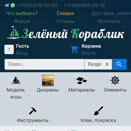
+7(916)216-00-89
+7(499)995-25-19
Что выбрать?
Скидки
Доставка, оплат
Форум
Отзывы
Контакты
Гость
Корзина
Вход
Пусто
Модели,
Диорамы
Материалы
Элементы
игры
Инструменты
Клеи, покраска