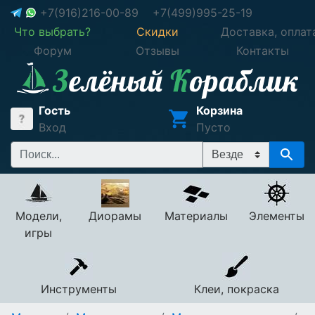
+7(916)216-00-89
+7(499)995-25-19
Что выбрать?
Скидки
Доставка, оплат
Форум
Отзывы
Контакты
Гость
Корзина
Вход
Пусто
Модели,
Диорамы
Материалы
Элементы
игры
Инструменты
Клеи, покраска