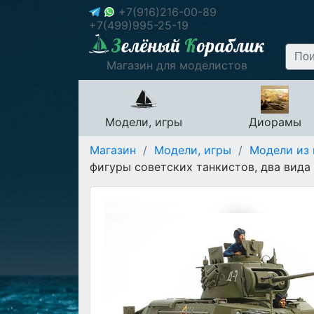
+7(916)216-00-89
+7(499)995-25-19
Магазин для моделистов
Модели, игры
Диорамы
Магазин
/
Модели, игры
/
Модели из 
фигуры советских танкистов, два вида