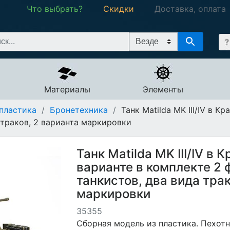
Что выбрать?
Скидки
Доставка, оплата
Материалы
Элементы
пластика
/
Бронетехника
/
Танк Matilda MK III/IV в 
 траков, 2 варианта маркировки
Танк Matilda MK III/IV в
варианте в комплекте 2 
танкистов, два вида трак
маркировки
35355
Сборная модель из пластика. Пехотны