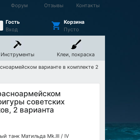
Форум
Отзывы
Контакты
Гость
Корзина
Вход
Пусто
Инструменты
Клеи, покраска
Красноармейском варианте в комплекте 2
 Красноармейском
фигуры советских
ов, 2 варианта
й танк Матильда Mk.III / IV