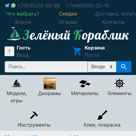
+7(916)216-00-89
+7(499)995-25-19
Что выбрать?
Скидки
Доставка, оплат
Форум
Отзывы
Контакты
Гость
Корзина
Вход
Пусто
Модели,
Диорамы
Материалы
Элементы
игры
Инструменты
Клеи, покраска