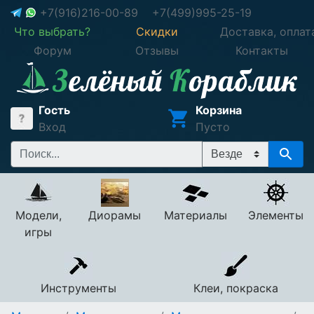
+7(916)216-00-89
+7(499)995-25-19
Что выбрать?
Скидки
Доставка, оплат
Форум
Отзывы
Контакты
Гость
Корзина
Вход
Пусто
Модели,
Диорамы
Материалы
Элементы
игры
Инструменты
Клеи, покраска