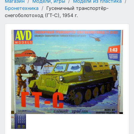
Магазин
/
Модели, игры
/
Модели из пластика
/
Бронетехника
/
Гусеничный транспортёр-
снегоболотоход (ГТ-С), 1954 г.