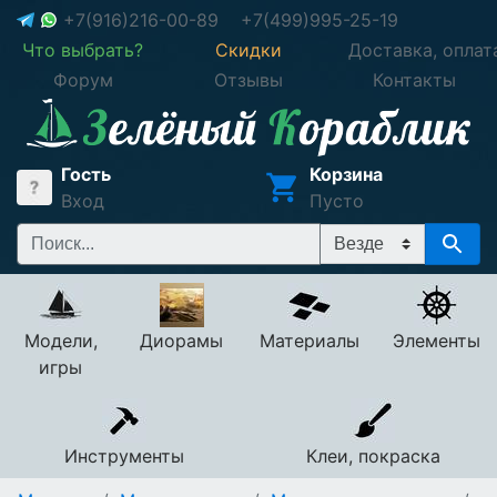
+7(916)216-00-89
+7(499)995-25-19
Что выбрать?
Скидки
Доставка, оплат
Форум
Отзывы
Контакты
Гость
Корзина
Вход
Пусто
Модели,
Диорамы
Материалы
Элементы
игры
Инструменты
Клеи, покраска