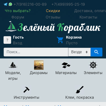
+7(916)216-00-89
+7(499)995-25-19
Что выбрать?
Скидки
Доставка, оплат
Форум
Отзывы
Контакты
Гость
Корзина
Вход
Пусто
Модели,
Диорамы
Материалы
Элементы
игры
Инструменты
Клеи, покраска