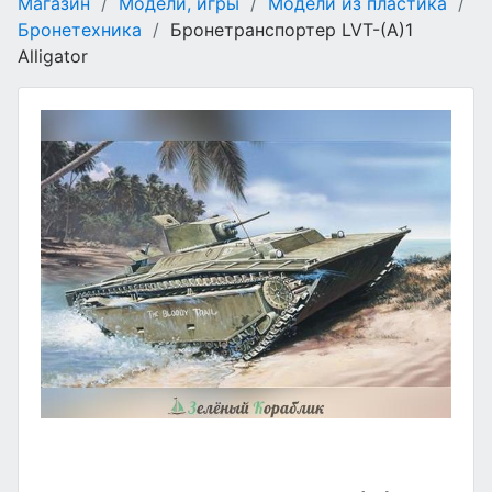
Магазин
/
Модели, игры
/
Модели из пластика
/
Бронетехника
/
Бронетранспортер LVT-(A)1
Alligator