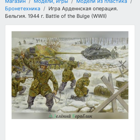
Магазин
/
Модели, игры
/
Модели из пластика
/
Бронетехника
/
Игра Арденнская операция.
Бельгия. 1944 г. Battle of the Bulge (WWII)