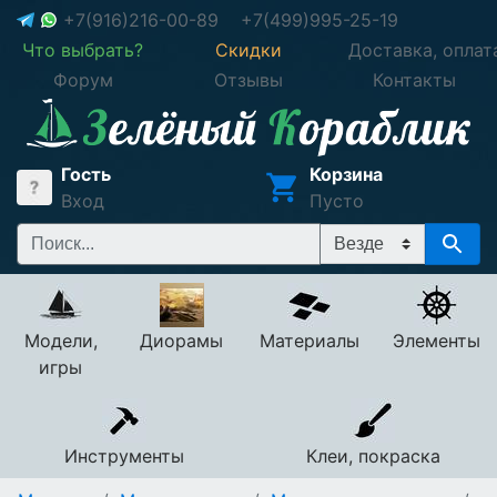
+7(916)216-00-89
+7(499)995-25-19
Что выбрать?
Скидки
Доставка, оплат
Форум
Отзывы
Контакты
Гость
Корзина
Вход
Пусто
Модели,
Диорамы
Материалы
Элементы
игры
Инструменты
Клеи, покраска