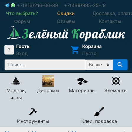
+7(916)216-00-89
+7(499)995-25-19
Что выбрать?
Скидки
Доставка, оплат
Форум
Отзывы
Контакты
Гость
Корзина
Вход
Пусто
Модели,
Диорамы
Материалы
Элементы
игры
Инструменты
Клеи, покраска