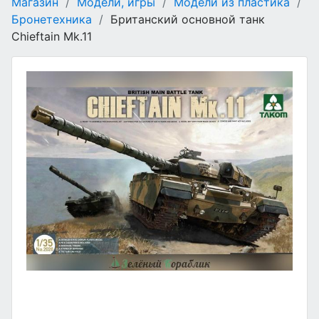
Магазин
/
Модели, игры
/
Модели из пластика
/
Бронетехника
/
Британский основной танк
Chieftain Mk.11