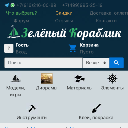
+7(916)216-00-89
+7(499)995-25-19
Что выбрать?
Скидки
Доставка, оплат
Форум
Отзывы
Контакты
Гость
Корзина
Вход
Пусто
Модели,
Диорамы
Материалы
Элементы
игры
Инструменты
Клеи, покраска