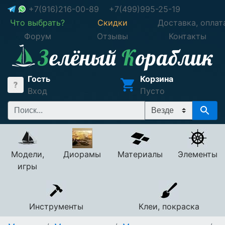
+7(916)216-00-89
+7(499)995-25-19
Что выбрать?
Скидки
Доставка, оплат
Форум
Отзывы
Контакты
Гость
Корзина
Вход
Пусто
Модели,
Диорамы
Материалы
Элементы
игры
Инструменты
Клеи, покраска