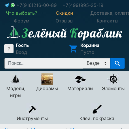
+7(916)216-00-89
+7(499)995-25-19
Что выбрать?
Скидки
Доставка, оплат
Форум
Отзывы
Контакты
Гость
Корзина
Вход
Пусто
Модели,
Диорамы
Материалы
Элементы
игры
Инструменты
Клеи, покраска