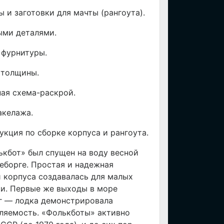
 и заготовки для мачты (рангоута).
ыми деталями.
 фурнитуры.
 толщины.
ная схема-раскрой.
акелажа.
кция по сборке корпуса и рангоута.
кбот» был спущен на воду весной
теборге. Простая и надежная
 корпуса создавалась для малых
ки. Первые же выходы в море
рг — лодка демонстрировала
ляемость. «Фолькботы» активно