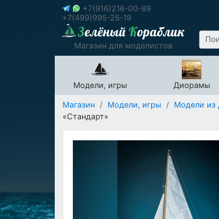
+7(916)216-00-89
+7(499)995-25-19
Магазин для моделистов
Модели, игры
Диорамы
Магазин
/
Модели, игры
/
Модели из 
«Стандарт»