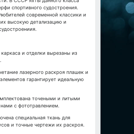
ти. В СССР яхты данного класса
ерфи спортивного судостроения.
любителей современной классики и
щих высокую детализацию и
судостроениия.
 каркаса и отделки вырезаны из
.
четание лазерного раскроя плашек и
элементов гарантирует идеальную
омплектована точеными и литыми
инами с фототравлением.
ючена специальная ткань для
усов и точные чертежи их раскроя.