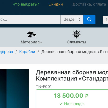
Что выбрать?
Скидки
Доставка, оплата
Материалы
Элементы
дерева
/
Корабли
/
Деревянная сборная модель «Яхт
Деревянная сборная мо
Комплектация «Стандарт
TN-F001
13 500.00
₽
На складе