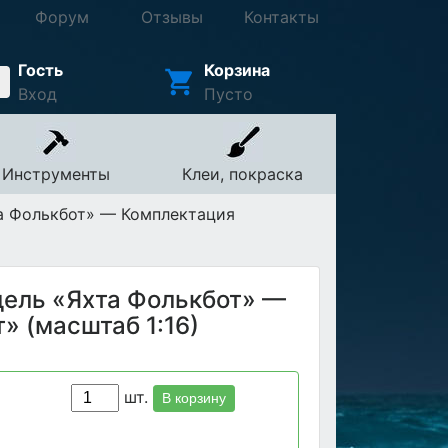
Форум
Отзывы
Контакты
Гость
Корзина
Вход
Пусто
Инструменты
Клеи, покраска
а Фолькбот» — Комплектация
дель «Яхта Фолькбот» —
» (масштаб 1:16)
шт.
В корзину