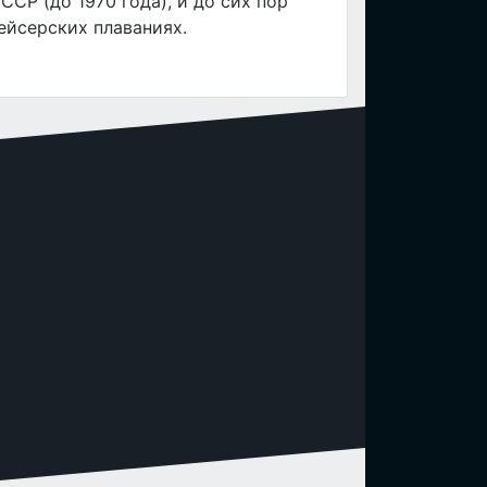
ССР (до 1970 года), и до сих пор
ейсерских плаваниях.