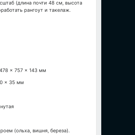
сштаб (длина почти 48 см, высота
оработать рангоут и такелаж.
478 × 757 × 143 мм
10 × 35 мм
инутая
оем (ольха, вишня, береза).