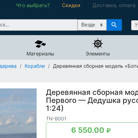
Что выбрать?
Скидки
Доставка, оплата
Материалы
Элементы
дерева
/
Корабли
/
Деревянная сборная модель «Бот
Деревянная сборная мод
Первого — Дедушка русс
1:24)
TN-B001
6 550.00
₽