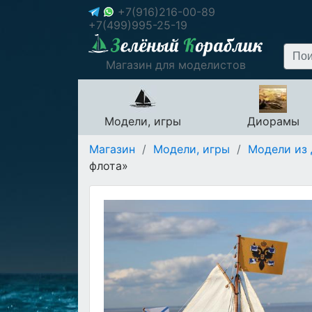
+7(916)216-00-89
+7(499)995-25-19
Магазин для моделистов
Модели, игры
Диорамы
Магазин
/
Модели, игры
/
Модели из 
флота»