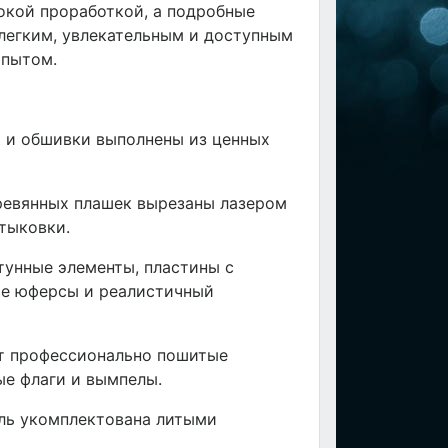
бокой проработкой, а подробные
легким, увлекательным и доступным
опытом.
а и обшивки выполнены из ценных
ревянных плашек вырезаны лазером
стыковки.
тунные элементы, пластины с
ые юферсы и реалистичный
ят профессионально пошитые
ые флаги и вымпелы.
ель укомплектована литыми