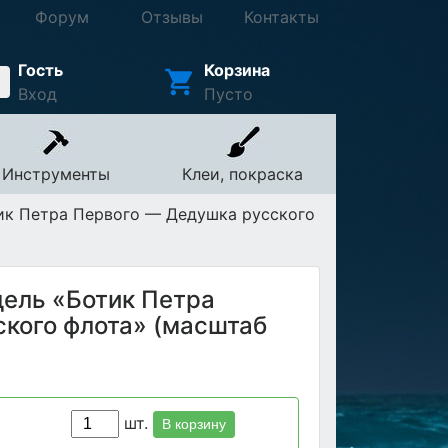
Форум
Отзывы
Контакты
Гость
Корзина
Вход
Пусто
Инструменты
Клеи, покраска
ик Петра Первого — Дедушка русского
ель «Ботик Петра
кого флота» (масштаб
шт.
В корзину