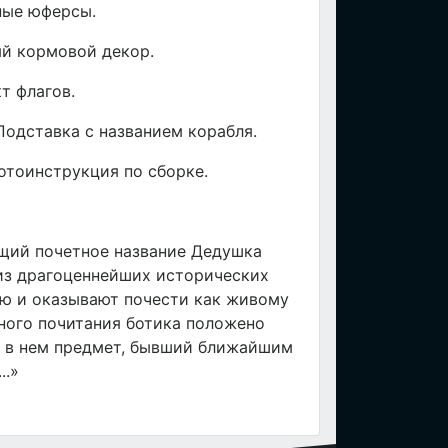
ные юферсы.
ый кормовой декор.
т флагов.
Подставка с названием корабля.
отоинструкция по сборке.
щий почетное название Дедушка
 из драгоценнейших исторических
ню и оказывают почести как живому
йного почитания ботика положено
л в нем предмет, бывший ближайшим
..»