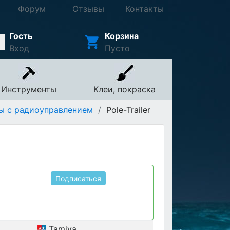
Форум
Отзывы
Контакты
Гость
Корзина
Вход
Пусто
Инструменты
Клеи, покраска
ы с радиоуправлением
/
Pole-Trailer
Подписаться
Tamiya