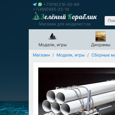
+7(916)216-00-89
+7(499)995-25-19
Магазин для моделистов
Модели, игры
Диорамы
Магазин
/
Модели, игры
/
Сборные м