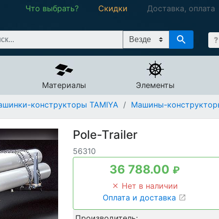
Что выбрать?
Скидки
Доставка, оплата
Материалы
Элементы
ашинки-конструкторы TAMIYA
/
Машины-конструктор
Pole-Trailer
56310
36 788.00
₽
Нет в наличии
Оплата и доставка
Производитель: