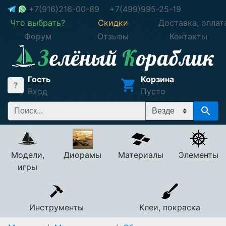
+7(916)216-00-89
+7(499)995-25-19
Что выбрать?
Скидки
Доставка, оплат
Форум
Отзывы
Контакты
Гость
Корзина
Вход
Пусто
Модели,
Диорамы
Материалы
Элементы
игры
Инструменты
Клеи, покраска