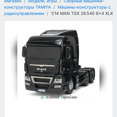
Магазин
/
Модели, игры
/
Сборные машинки-
конструкторы TAMIYA
/
Машины-конструкторы с
радиоуправлением
/
1/14 MAN TGX 26.540 6x4 XLX