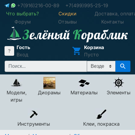
+7(916)216-00-89
+7(499)995-25-19
Что выбрать?
Скидки
Доставка, оплат
Форум
Отзывы
Контакты
Гость
Корзина
Вход
Пусто
Модели,
Диорамы
Материалы
Элементы
игры
Инструменты
Клеи, покраска