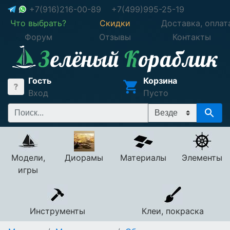
+7(916)216-00-89
+7(499)995-25-19
Что выбрать?
Скидки
Доставка, оплат
Форум
Отзывы
Контакты
Гость
Корзина
Вход
Пусто
Модели,
Диорамы
Материалы
Элементы
игры
Инструменты
Клеи, покраска