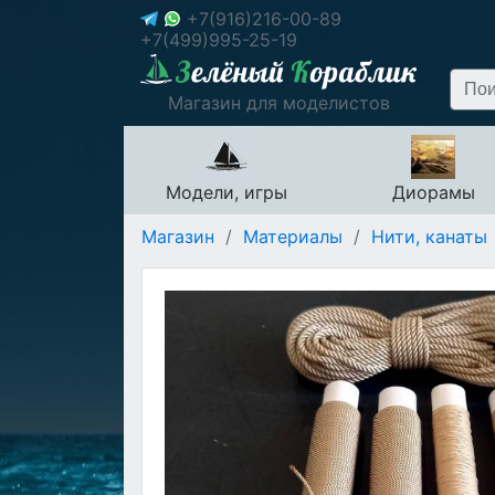
+7(916)216-00-89
+7(499)995-25-19
Магазин для моделистов
Модели, игры
Диорамы
Магазин
/
Материалы
/
Нити, канаты