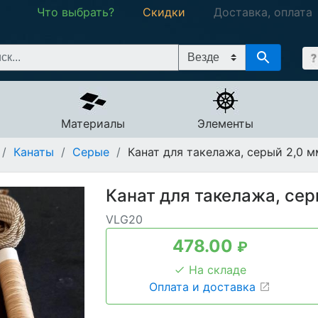
Что выбрать?
Скидки
Доставка, оплата
Материалы
Элементы
/
Канаты
/
Серые
/
Канат для такелажа, серый 2,0 м
Канат для такелажа, сер
VLG20
478.00
₽
На складе
Оплата и доставка