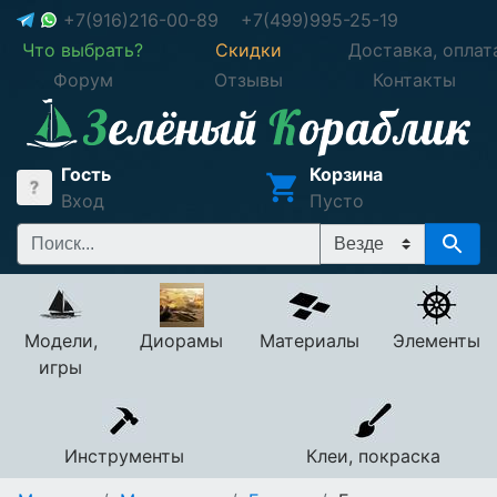
+7(916)216-00-89
+7(499)995-25-19
Что выбрать?
Скидки
Доставка, оплат
Форум
Отзывы
Контакты
Гость
Корзина
Вход
Пусто
Модели,
Диорамы
Материалы
Элементы
игры
Инструменты
Клеи, покраска