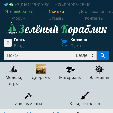
+7(916)216-00-89
+7(499)995-25-19
Что выбрать?
Скидки
Доставка, оплат
Форум
Отзывы
Контакты
Гость
Корзина
Вход
Пусто
Модели,
Диорамы
Материалы
Элементы
игры
Инструменты
Клеи, покраска