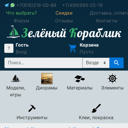
+7(916)216-00-89
+7(499)995-25-19
Что выбрать?
Скидки
Доставка, оплат
Форум
Отзывы
Контакты
Гость
Корзина
Вход
Пусто
Модели,
Диорамы
Материалы
Элементы
игры
Инструменты
Клеи, покраска