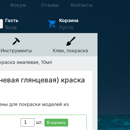
Форум
Отзывы
Контакты
Гость
Корзина
Вход
Пусто
Инструменты
Клеи, покраска
краска эмалевая, 10мл
невая глянцевая) краска
ены для покраски моделей из
шт.
В корзину