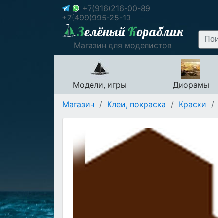
+7(916)216-00-89
+7(499)995-25-19
Магазин для моделистов
Модели, игры
Диорамы
Магазин
/
Клеи, покраска
/
Краски
/