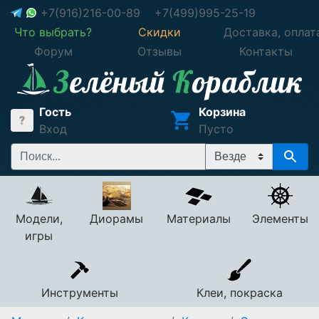
+7(916)216-00-89
+7(499)995-25-19
Что выбрать?
Скидки
Доставка, оплат
Форум
Отзывы
Контакты
Гость
Корзина
Вход
Пусто
Модели,
Диорамы
Материалы
Элементы
игры
Инструменты
Клеи, покраска