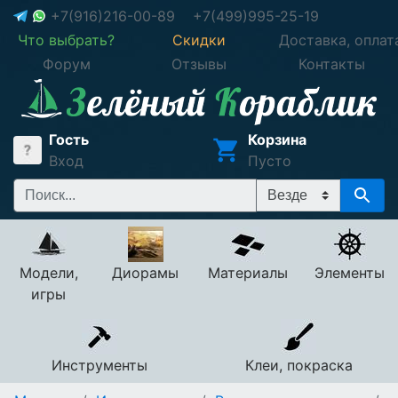
+7(916)216-00-89
+7(499)995-25-19
Что выбрать?
Скидки
Доставка, оплат
Форум
Отзывы
Контакты
Гость
Корзина
Вход
Пусто
Модели,
Диорамы
Материалы
Элементы
игры
Инструменты
Клеи, покраска