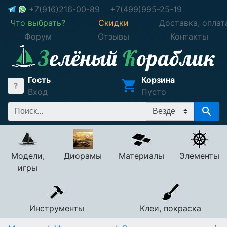
+7(916)216-00-89
+7(499)995-25-19
Что выбрать?
Скидки
Доставка, оплат
Форум
Отзывы
Контакты
Гость
Корзина
Вход
Пусто
Модели,
Диорамы
Материалы
Элементы
игры
Инструменты
Клеи, покраска