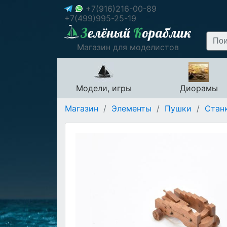
+7(916)216-00-89
+7(499)995-25-19
Магазин для моделистов
Модели, игры
Диорамы
Магазин
/
Элементы
/
Пушки
/
Стан