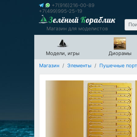
+7(916)216-00-89
+7(499)995-25-19
Магазин для моделистов
Модели, игры
Диорамы
Магазин
/
Элементы
/
Пушечные порт