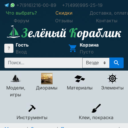
+7(916)216-00-89
+7(499)995-25-19
Что выбрать?
Скидки
Доставка, оплат
Форум
Отзывы
Контакты
Гость
Корзина
Вход
Пусто
Модели,
Диорамы
Материалы
Элементы
игры
Инструменты
Клеи, покраска