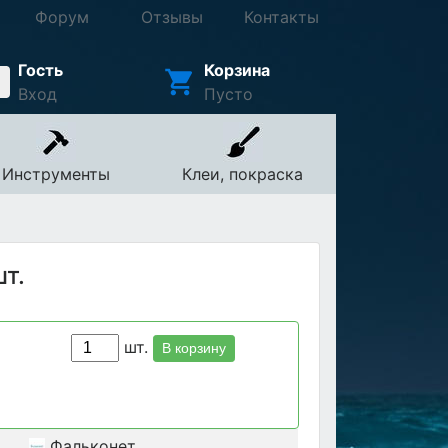
Форум
Отзывы
Контакты
Гость
Корзина
Вход
Пусто
Инструменты
Клеи, покраска
шт.
шт.
В корзину
Фальконет