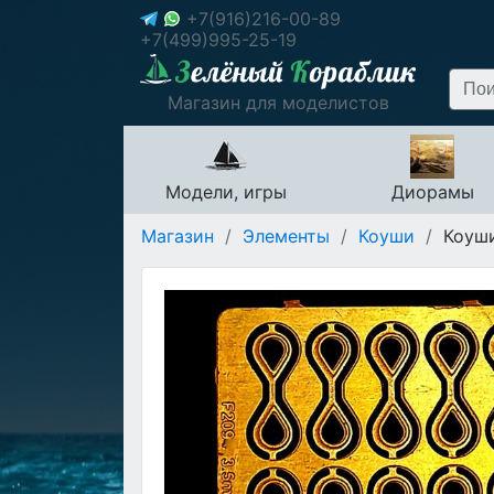
+7(916)216-00-89
+7(499)995-25-19
Магазин для моделистов
Модели, игры
Диорамы
Магазин
/
Элементы
/
Коуши
/
Коуши