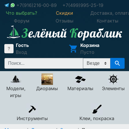
+7(916)216-00-89
+7(499)995-25-19
Что выбрать?
Скидки
Доставка, оплат
Форум
Отзывы
Контакты
Гость
Корзина
Вход
Пусто
Модели,
Диорамы
Материалы
Элементы
игры
Инструменты
Клеи, покраска