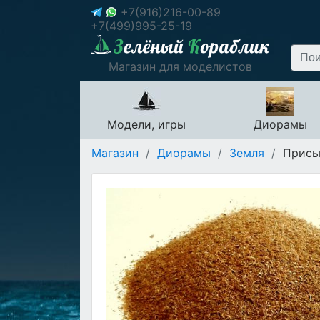
+7(916)216-00-89
+7(499)995-25-19
Магазин для моделистов
Модели, игры
Диорамы
Магазин
/
Диорамы
/
Земля
/
Присып