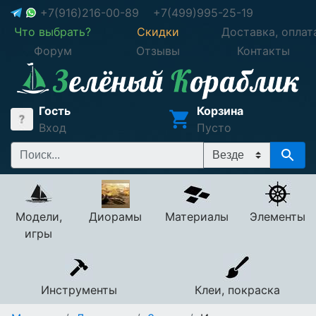
+7(916)216-00-89
+7(499)995-25-19
Что выбрать?
Скидки
Доставка, оплат
Форум
Отзывы
Контакты
Гость
Корзина
Вход
Пусто
Модели,
Диорамы
Материалы
Элементы
игры
Инструменты
Клеи, покраска