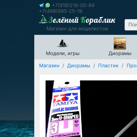
+7(916)216-00-89
+7(499)995-25-19
Магазин для моделистов
Модели, игры
Диорамы
Магазин
/
Диорамы
/
Пластик
/
Про