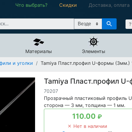
Что выбрать?
Скидки
Доставка, оплата
Материалы
Элементы
фили и уголки
/
Tamiya Пласт.профил U-формы (3мм.) 1
Tamiya Пласт.профил U-ф
70207
Прозрачный пластиковый профиль U
сторона — 3 мм, толщина — 1 мм.
110.00
₽
Нет в наличии