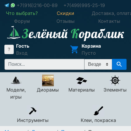
+7(916)216-00-89
+7(499)995-25-19
Что выбрать?
Скидки
Доставка, оплат
Форум
Отзывы
Контакты
Гость
Корзина
Вход
Пусто
Модели,
Диорамы
Материалы
Элементы
игры
Инструменты
Клеи, покраска