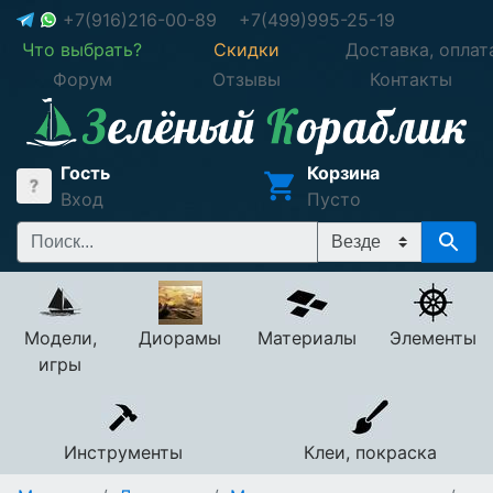
+7(916)216-00-89
+7(499)995-25-19
Что выбрать?
Скидки
Доставка, оплат
Форум
Отзывы
Контакты
Гость
Корзина
Вход
Пусто
Модели,
Диорамы
Материалы
Элементы
игры
Инструменты
Клеи, покраска