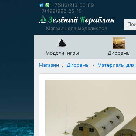
+7(916)216-00-89
+7(499)995-25-19
Магазин для моделистов
Модели, игры
Диорамы
Магазин
/
Диорамы
/
Материалы для