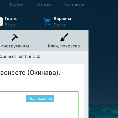
Форум
Отзывы
Контакты
Гость
Корзина
Вход
Пусто
Инструменты
Клеи, покраска
Quonset hut barrack
вонсете (Окинава).
Подписаться