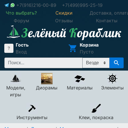
+7(916)216-00-89
+7(499)995-25-19
Что выбрать?
Скидки
Доставка, оплат
Форум
Отзывы
Контакты
Гость
Корзина
Вход
Пусто
Модели,
Диорамы
Материалы
Элементы
игры
Инструменты
Клеи, покраска