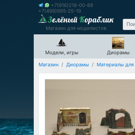
+7(916)216-00-89
+7(499)995-25-19
Магазин для моделистов
Модели, игры
Диорамы
Магазин
/
Диорамы
/
Материалы для