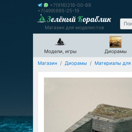
+7(916)216-00-89
+7(499)995-25-19
Магазин для моделистов
Модели, игры
Диорамы
Магазин
/
Диорамы
/
Материалы для