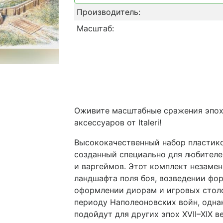
Производитель:
Масштаб:
Оживите масштабные сражения эпох
аксессуаров от Italeri!
Высококачественный набор пластико
созданный специально для любител
и варгеймов. Этот комплект незаме
ландшафта поля боя, возведении ф
оформлении диорам и игровых столо
периоду Наполеоновских войн, одна
подойдут для других эпох XVII–XIX в