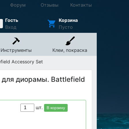
Форум
Отзывы
Контакты
Гость
Корзина
Вход
Пусто
Инструменты
Клеи, покраска
ield Accessory Set
для диорамы. Battlefield
шт.
В корзину