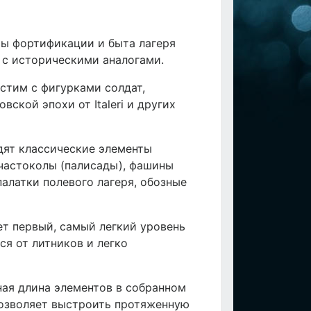
ты фортификации и быта лагеря
 с историческими аналогами.
стим с фигурками солдат,
ской эпохи от Italeri и других
дят классические элементы
частоколы (палисады), фашины
палатки полевого лагеря, обозные
еет первый, самый легкий уровень
я от литников и легко
ая длина элементов в собранном
 позволяет выстроить протяженную