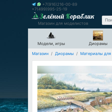
+7(916)216-00-89
+7(499)995-25-19
Магазин для моделистов
Модели, игры
Диорамы
Магазин
/
Диорамы
/
Материалы для