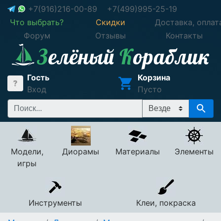
+7(916)216-00-89
+7(499)995-25-19
Что выбрать?
Скидки
Доставка, оплат
Форум
Отзывы
Контакты
Гость
Корзина
Вход
Пусто
Модели,
Диорамы
Материалы
Элементы
игры
Инструменты
Клеи, покраска