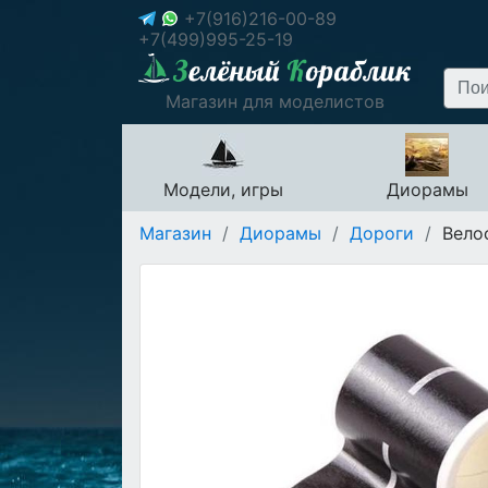
+7(916)216-00-89
+7(499)995-25-19
Магазин для моделистов
Модели, игры
Диорамы
Магазин
/
Диорамы
/
Дороги
/
Велос