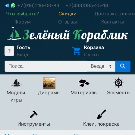
+7(916)216-00-89
+7(499)995-25-19
Что выбрать?
Скидки
Доставка, оплат
Форум
Отзывы
Контакты
Гость
Корзина
Вход
Пусто
Модели,
Диорамы
Материалы
Элементы
игры
Инструменты
Клеи, покраска