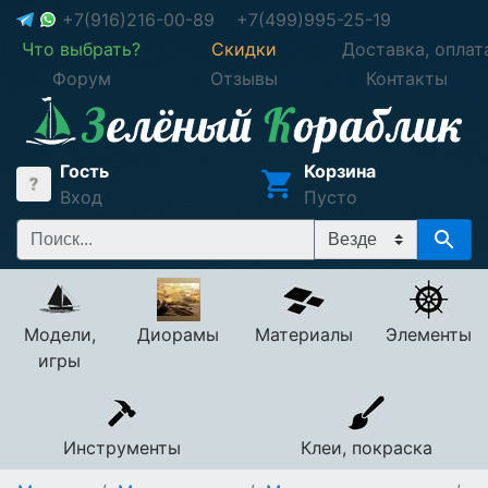
+7(916)216-00-89
+7(499)995-25-19
Что выбрать?
Скидки
Доставка, оплат
Форум
Отзывы
Контакты
Гость
Корзина
Вход
Пусто
Модели,
Диорамы
Материалы
Элементы
игры
Инструменты
Клеи, покраска