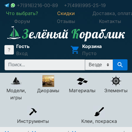
+7(916)216-00-89
+7(499)995-25-19
Что выбрать?
Скидки
Доставка, оплат
Форум
Отзывы
Контакты
Гость
Корзина
Вход
Пусто
Модели,
Диорамы
Материалы
Элементы
игры
Инструменты
Клеи, покраска