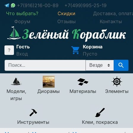
+7(916)216-00-89
+7(499)995-25-19
Что выбрать?
Скидки
Доставка, оплат
Форум
Отзывы
Контакты
Гость
Корзина
Вход
Пусто
Модели,
Диорамы
Материалы
Элементы
игры
Инструменты
Клеи, покраска