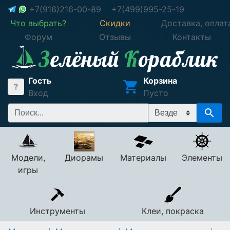
+7(916)216-00-89
+7(499)995-25-19
Что выбрать?
Скидки
Доставка, оплат
Форум
Отзывы
Контакты
Гость
Корзина
Вход
Пусто
Модели,
Диорамы
Материалы
Элементы
игры
Инструменты
Клеи, покраска