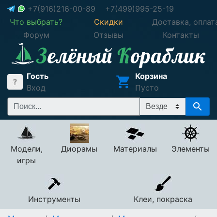
+7(916)216-00-89
+7(499)995-25-19
Что выбрать?
Скидки
Доставка, оплат
Форум
Отзывы
Контакты
Гость
Корзина
Вход
Пусто
Модели,
Диорамы
Материалы
Элементы
игры
Инструменты
Клеи, покраска