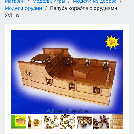
Магазин
/
Модели, игры
/
Модели из дерева
/
Модели орудий
/
Палуба корабля с орудиями,
XVIII в