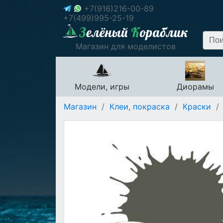
+7(916)216-00-89
+7(499)995-25-19
Магазин для моделистов
Модели, игры
Диорамы
Магазин
/
Клеи, покраска
/
Краски
/